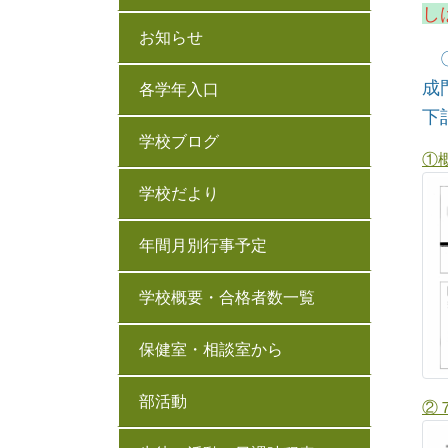
し
お知らせ
〇
成
各学年入口
下
学校ブログ
①概
学校だより
年間月別行事予定
学校概要・合格者数一覧
保健室・相談室から
部活動
②