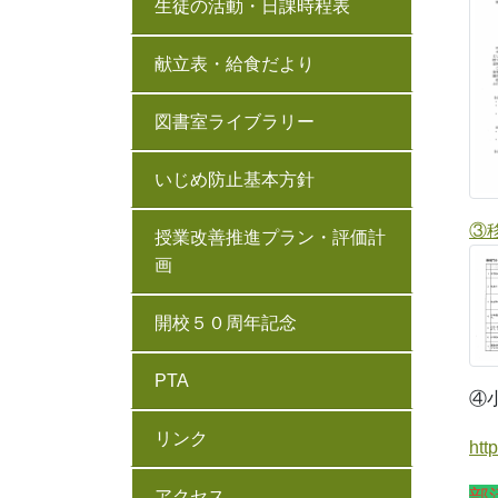
生徒の活動・日課時程表
献立表・給食だより
図書室ライブラリー
いじめ防止基本方針
③
授業改善推進プラン・評価計
画
開校５０周年記念
PTA
④
リンク
htt
部
アクセス