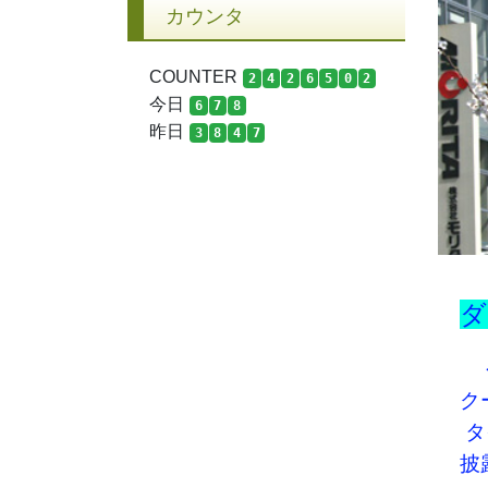
カウンタ
COUNTER
2
4
2
6
5
0
2
今日
6
7
8
昨日
3
8
4
7
ダ
‎
ク
‎
披