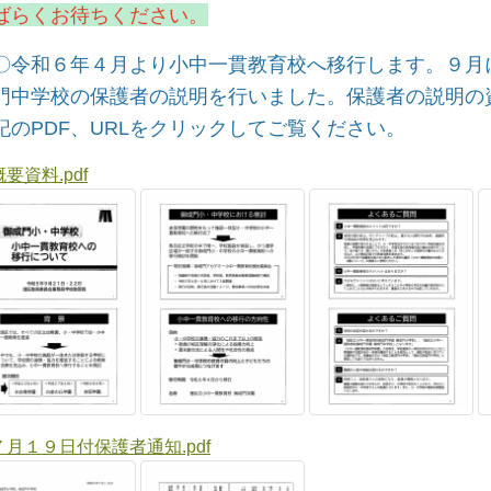
ばらくお待ちください。
令和６年４月より小中一貫教育校へ移行します。９月
門中学校の保護者の説明を行いました。保護者
記のPDF、URLをクリックしてご覧ください。
要資料.pdf
７月１９日付保護者通知.pdf