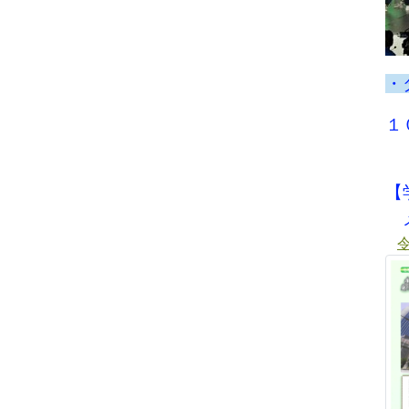
・
１
【
メ