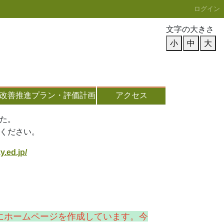
ログイン
文字の大きさ
小
中
大
改善推進プラン・評価計画
アクセス
た。
ください。
y.ed.jp/
にホームページを作成しています。今