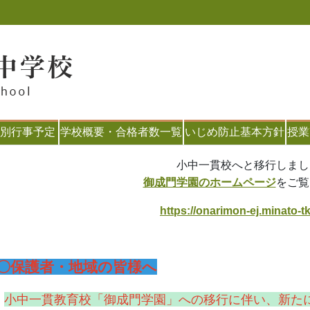
別行事予定
学校概要・合格者数一覧
いじめ防止基本方針
授業
小中一貫校へと移行しまし
御成門学園のホームページ
をご覧
https://onarimon-ej.minato-tk
〇保護者・地域の皆様へ
小中一貫教育校「御成門学園」への移行に伴い、新た