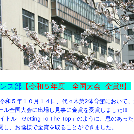
Previous
ンス部
【令和５
年度 全国大会 金賞!!
】
 令和５年１０月１４日、代々木第2体育館において
ール全国大会に出場し見事に金賞を受賞しました!!! ‎
 タイトル「Getting To The Top」のように、
露し、お陰様で金賞を取ることができました。 ‎