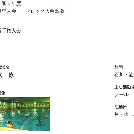
令和５年度
春季大会 ブロック大会出場
選手権大会
部活名
顧問
水 泳
石川・油
主な活動
画像
プール
活動日
月・火・