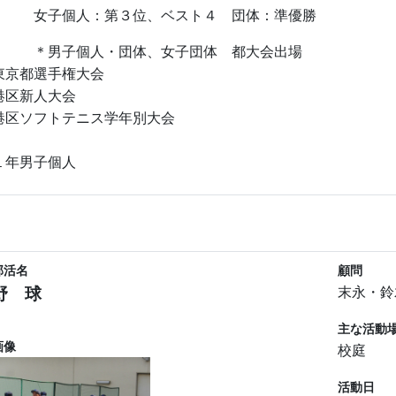
女子個人：第３位、ベスト４ 団体：準優勝
＊男子個人・団体、女子団体 都大会出
東京都選手権大会
港区新人大会
港区ソフトテニス学年別大会
１年男子個人
部活名
顧問
野 球
末永・鈴
主な活動
画像
校庭
活動日