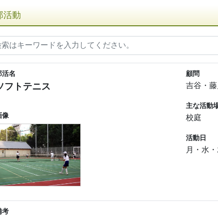
部活動
部活名
顧問
ソフトテニス
吉谷・藤
主な活動
画像
校庭
活動日
月・水・
備考