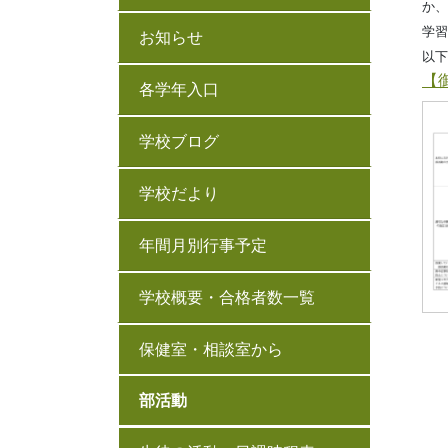
か、
学習
お知らせ
以下
【
各学年入口
学校ブログ
学校だより
年間月別行事予定
学校概要・合格者数一覧
保健室・相談室から
部活動