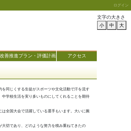
ログイン
文字の大きさ
小
中
大
改善推進プラン・評価計画
アクセス
的を同じくする生徒がスポーツや文化活動で汗を流す
、中学校生活を実り多いものにしてくれることを期待
には全国大会で活躍している選手もいます。大いに腕
が大切であり、どのような努力を積み重ねてきたの