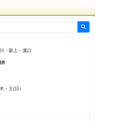
川・新上・溝口
場所
木・土(日）