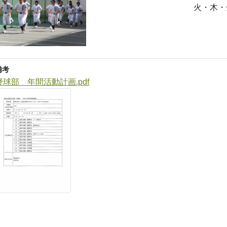
火・木・
備考
野球部 年間活動計画.pdf