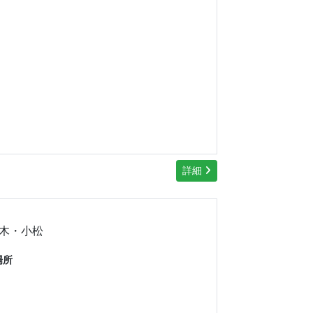
場
詳細
木・小松
場所