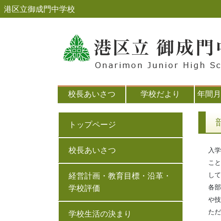
港区立御成門中学校
校長あいさつ
学校だより
年間月
トップページ
校長あいさつ
入学
こと
して
経営計画・教育目標・沿革・
各部
学校評価
や技
ただ
学校生活の決まり